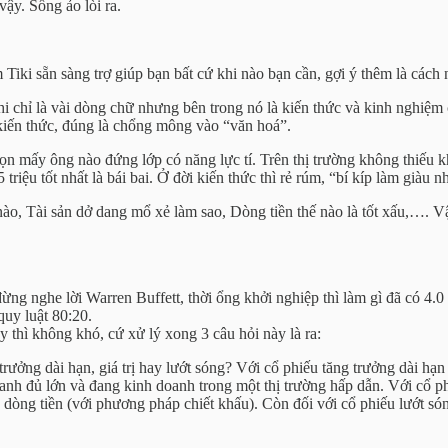
ậy. Sống ảo lòi ra.
 Tiki sẵn sàng trợ giúp bạn bất cứ khi nào bạn cần, gợi ý thêm là cách
i chỉ là vài dòng chữ nhưng bên trong nó là kiến thức và kinh nghiệm
kiến thức, đúng là chổng mông vào “văn hoá”.
họn mấy ông nào đứng lớp có năng lực tí. Trên thị trường không thiếu 
triệu tốt nhất là bái bai. Ở đời kiến thức thì rẻ rúm, “bí kíp làm giàu n
ế nào, Tài sản dở dang mổ xẻ làm sao, Dòng tiền thế nào là tốt xấu,….
g nghe lời Warren Buffett, thời ổng khởi nghiệp thì làm gì đã có 4.
quy luật 80:20.
 thì không khó, cứ xử lý xong 3 câu hỏi này là ra:
ưởng dài hạn, giá trị hay lướt sóng? Với cổ phiếu tăng trưởng dài hạn 
anh đủ lớn và đang kinh doanh trong một thị trường hấp dẫn. Với cổ phi
 dòng tiền (với phương pháp chiết khấu). Còn đối với cổ phiếu lướt són