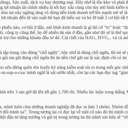
ngs, Sản xuất, dịch vụ hay thương mại. Hãy nhớ là tồn kho và phải thu
rọng lợi nhuận tài chính nhiều là tốt hay xấu cũng còn tùy mô hình ki
n kho tụi này ngừng tăng và dòng tiền kinh doanh trở lên mạnh mẽ sẽ 
i nhuận đến từ sản xuất thì bạn đã hiểu sai và bỏ lỡ mất 2 cơ hội rất 
hiếu nào, cơ hội ở đâu, mô hình kinh doanh là gì thì cứ “to” hoặc “đan
đó, công ty cũng thế, họ để nhiều tài sản ở đâu, gần như đó sẽ là thứ qu
ài trợ cho những khoản đầu tư đó. Cái chết của HAG, HVG,.. và cả anh
 tập trung vào đúng “chỗ ngữa”, hãy nhớ là đúng chỗ ngữa, thì nó sẽ gi
gái mà gãi đúng chỗ ngứa thì ăn tiền chứ gãi sai là xác định chỉ có ă
cho nên đừng quên rèn luyện kỹ năng kiểm soát rủi ro trong mỗi góc nhì
su-sup-o-cua/ mình nghĩ là sát sườn nhất, còn lại các bạn đọc tag “gian
h trên 3 sàn giờ đã lên tới gần 1,700 rồi. Nhiều lúc luộn xong thằng 
a, mình luôn chia những doanh nghiệp đã đọc ra làm 3 nhóm. Nhóm đầu
đối tránh xa”. Trong tương lai có đọc lại về một cổ nào đó thì mình c
hội đầu tư tăng trưởng và giá trị trong tương lai thì mình xin hứa sẽ