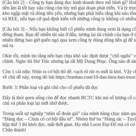
[Câu hỏi 2] – Công ty bạn đang đọc kinh doanh theo mô hình gì? Holdi
tiền âm là tốt hay xấu cũng còn tùy mô giai đoạn phát triển. Và tỷ t
kho ngập mặt và dòng tiền yếu, nhưng bạn phải hiểu rằng khi nào tồ
và REE, nếu bạn cứ quá định kiến với những công ty không có nhiều lơ
[Câu hỏi 3] – Nếu bạn không biết cổ phiếu mình đang xem là dạng cổ p
đừng tham. Bạn để nhiều tài sản ở đâu, tương lai tài chính của bạn ở 
nhiên đừng bao giờ quên ngó qua xem công ty dùng dòng tiền gì để t
mà ra.
Okie rồi, mình tin rằng nếu bạn chịu khó xác định được “chỗ ngứa” và
chính. Nghe thì Hư Trúc nhưng lại rất Mộ Dung Phục. Ông nào đi tán 
Còn 1 cái nữa: Nhìn ra cơ hội thì dễ, vạch rõ rủi ro mới là khó. Vậy 
về chủ đề này, trong đó bài https://tranbau.com/10-dau-hieu-bao-truoc-
Bước 3: Phân loại và ghi chú cho cổ phiếu đã đọc
Đây là thói quen sống còn để đọc nhanh BCTC khi mà số lượng cổ cán
chú và phân loại lại mới nhớ được.
Trong suốt sự nghiệp “nhìn số đoán giá” của mình hàng chục năm qu
“Đáng đọc – Chưa có cơ hội đầu tư”. Nhóm thứ ba “Hàng rác – Tuyệt 
hộp thứ 3 thì khỏi đọc, mất thời gian. Họ nhà Luois Đại Đế mà có cơ 
Chân thành!