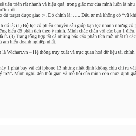
sẽ tiến triển rất nhanh và hiệu quả, trong giấc mơ của mình luôn là nh
bước một.
 đủ target được giao :>. Đó chính là: ….. Đầu tư mà không có “vũ khí”
ính đó là: (1) Bộ lọc cổ phiếu chuyên sâu giúp bạn lọc nhanh những cổ 
những biểu đồ phân tích theo ý mình. Mình chắc chắn với các bạn 1 điều,
à ít. (3) Trang tổng hợp tất cả những báo cáo phân tích mới nhất từ c
là am hiểu doanh nghiệp nhất.
ính là Wichart.vn – Hệ thống truy xuất và trực quan hoá dữ liệu tài ch
hảy 1 phát bay vài cái iphone 13 nhưng nhất định không chịu chi ra và
“ý trời”. Mình nghĩ: đến thời gian và mồ hôi của mình còn chưa định gi