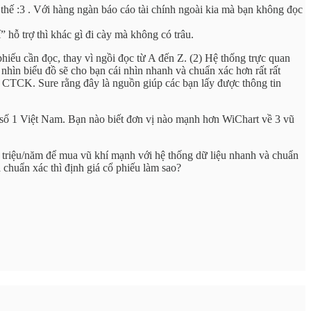
ư thế :3 . Với hàng ngàn báo cáo tài chính ngoài kia mà bạn không đọc
 hỗ trợ thì khác gì đi cày mà không có trâu.
phiếu cần đọc, thay vì ngồi đọc từ A đến Z. (2) Hệ thống trực quan
 nhìn biểu đồ sẽ cho bạn cái nhìn nhanh và chuẩn xác hơn rất rất
ác CTCK. Sure rằng đây là nguồn giúp các bạn lấy được thông tin
ính số 1 Việt Nam. Bạn nào biết đơn vị nào mạnh hơn WiChart về 3 vũ
i triệu/năm để mua vũ khí mạnh với hệ thống dữ liệu nhanh và chuẩn
á chuẩn xác thì định giá cổ phiếu làm sao?