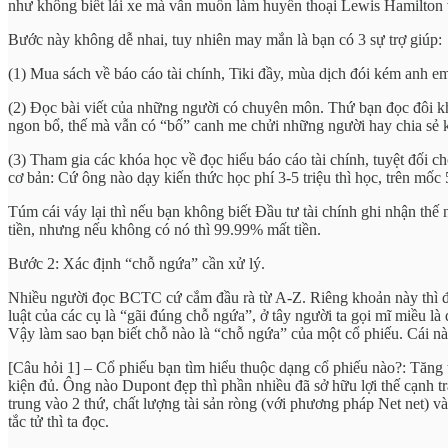
như không biết lái xe mà vẫn muốn làm huyền thoại Lewis Hamilton v
Bước này không dễ nhai, tuy nhiên may mắn là bạn có 3 sự trợ giúp:
(1) Mua sách về báo cáo tài chính, Tiki đầy, mùa dịch đói kém anh em
(2) Đọc bài viết của những người có chuyên môn. Thứ bạn đọc đôi kh
ngon bổ, thế mà vẫn có “bố” canh me chửi những người hay chia sẻ 
(3) Tham gia các khóa học về đọc hiểu báo cáo tài chính, tuyệt đối c
cơ bản: Cứ ông nào dạy kiến thức học phí 3-5 triệu thì học, trên mốc 5 
Túm cái váy lại thì nếu bạn không biết Đầu tư tài chính ghi nhận th
tiền, nhưng nếu không có nó thì 99.99% mất tiền.
Bước 2: Xác định “chỗ ngứa” cần xử lý.
Nhiều người đọc BCTC cứ cắm đầu rà từ A-Z. Riêng khoản này thì đừn
luật của các cụ là “gãi đúng chỗ ngứa”, ở tây người ta gọi mĩ miều là 
Vậy làm sao bạn biết chỗ nào là “chỗ ngứa” của một cổ phiếu. Cái này
[Câu hỏi 1] – Cổ phiếu bạn tìm hiểu thuộc dạng cổ phiếu nào?: Tăng tr
kiện đủ. Ông nào Dupont đẹp thì phần nhiều đã sở hữu lợi thế cạnh tr
trung vào 2 thứ, chất lượng tài sản ròng (với phương pháp Net net) và
tắc tử thì ta đọc.