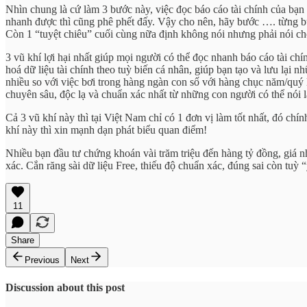
Nhìn chung là cứ làm 3 bước này, việc đọc báo cáo tài chính của bạn 
nhanh được thì cũng phê phết đấy. Vậy cho nên, hãy bước …. từng 
Còn 1 “tuyệt chiêu” cuối cùng nữa định không nói nhưng phải nói cho
3 vũ khí lợi hại nhất giúp mọi người có thể đọc nhanh báo cáo tài ch
hoá dữ liệu tài chính theo tuỳ biến cá nhân, giúp bạn tạo và lưu lại 
nhiều so với việc bơi trong hàng ngàn con số với hàng chục năm/quý l
chuyên sâu, độc lạ và chuẩn xác nhất từ những con người có thể nói 
Cả 3 vũ khí này thì tại Việt Nam chỉ có 1 đơn vị làm tốt nhất, đó ch
khí này thì xin mạnh dạn phát biểu quan điểm!
Nhiều bạn đầu tư chứng khoán vài trăm triệu đến hàng tỷ đồng, giá n
xác. Cắn răng sài dữ liệu Free, thiếu độ chuẩn xác, đúng sai còn tuỳ 
11
Share
Previous
Next
Discussion about this post