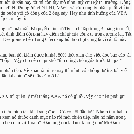
 lớn là xấu hay tốt thì còn tùy mô hình, tuỳ chu kỳ thị trường. Dòng
ếm toenef. Nhiều người ghét PNJ, MWG và các công ty phân phối vì tồn
là tin buồn với cổ đông của 2 ông này. Hay như tình huống của VEA
hấp dẫn này rồi.
g to” mà quất. Bí quyết chính ở đây là chỉ tập trung 3 thằng to nhất,
yết định điểm đột phá hay điểm chí tử của công ty trong tương lai. Tất
 Evergrande bên Tung Của đang hót hòn họt cũng là vì cái tội này
úp bạn tiết kiệm được ít nhất 80% thời gian cho việc đọc báo cáo tài
n “bốp”. Vậy cho nên chịu khó “tìm đúng chỗ ngứa trước khi gãi”
n phân tích. Về khâu rà rủi ro này thì mình có không dưới 3 bài viết
 lận tài chính” sẽ thấy cả mớ bài.
XXX thì quên lý mất thằng AAA nó có gì rồi, vậy cho nên phải ghi
 tiên mình tên là “Đáng đọc – Có cơ hội đầu tư”. Nhóm thứ hai là
ứ xem nó thuộc danh mục nào rồi mới chiến tiếp, nếu nó nằm trong
 “rửa chén cho vợ 1 năm”. Đàn ông nói là làm, không như Mr.Đàm.