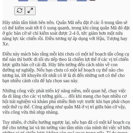
Hãy nhìn tấm hình bên trên. Quân Mã nếu đặt ở các ô trung tâm sẽ
có thể kiểm soát tới 8 ô xung quanh, trong khi cùng quân Mã đó đặt
ở góc bàn cờ sẽ chỉ kiểm soát được 2-4 ô, tức giảm hơn một nửa
năng lực tác chiến rồi. Điều tương tự áp dụng với Hậu, Tượng hay
Xe.
Điều này mách bảo rằng mỗi khi chưa có một kế hoạch tấn công cụ
thể nào thì bước đi tối ưu tiếp theo là chiếm lợi thế ở các vị trí chiến
lược giữa bàn cờ cái đã. Hãy liên tưởng đến cách nhìn về con
đường sự nghiệp. Nếu bạn chưa có một kế hoạch cụ thể nào cho
tương lai, lời khuyên tốt nhất có lẽ là đi đến những nơi có thể cho
bạn nhiều cánh cửa để lựa chọn sau này.
Những công việc phát triển kỹ năng mềm, mỗi quan hệ, chay việc
đa di lăng cho các vị tướng giỏi,… đôi khi mang cho bạn nhiều cơ
hội trải nghiệm và khám phá nhiều lĩnh vực trước khi bạn phải chọn
một thứ cụ thể. Cũng giống như quân Mã ở vị trí giữa bàn cờ vậy,
vừa công vừa thủ nhịp nhàng.
Tuy nhiên, ở chiều hướng ngược lại, nếu bạn đã có một kế hoạch cụ
thể cho tương lai và tin tưởng vào tầm nhìn của mình thì việc sở hữu
những vị trí chiến lược không còn quá quan trọng nữa. Tỉ dụ trong