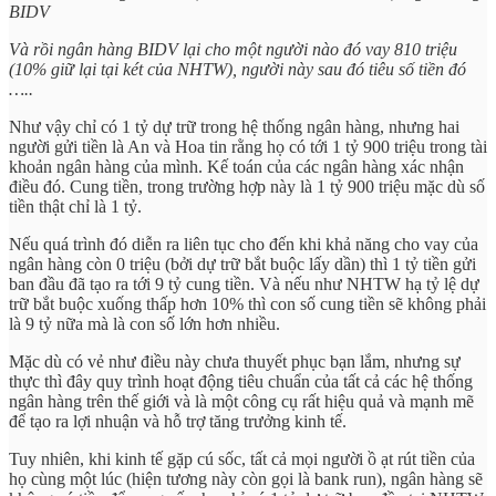
BIDV
Và rồi ngân hàng BIDV lại cho một người nào đó vay 810 triệu
(10% giữ lại tại két của NHTW), người này sau đó tiêu số tiền đó
…..
Như vậy chỉ có 1 tỷ dự trữ trong hệ thống ngân hàng, nhưng hai
người gửi tiền là An và Hoa tin rằng họ có tới 1 tỷ 900 triệu trong tài
khoản ngân hàng của mình. Kế toán của các ngân hàng xác nhận
điều đó. Cung tiền, trong trường hợp này là 1 tỷ 900 triệu mặc dù số
tiền thật chỉ là 1 tỷ.
Nếu quá trình đó diễn ra liên tục cho đến khi khả năng cho vay của
ngân hàng còn 0 triệu (bởi dự trữ bắt buộc lấy dần) thì 1 tỷ tiền gửi
ban đầu đã tạo ra tới 9 tỷ cung tiền. Và nếu như NHTW hạ tỷ lệ dự
trữ bắt buộc xuống thấp hơn 10% thì con số cung tiền sẽ không phải
là 9 tỷ nữa mà là con số lớn hơn nhiều.
Mặc dù có vẻ như điều này chưa thuyết phục bạn lắm, nhưng sự
thực thì đây quy trình hoạt động tiêu chuẩn của tất cả các hệ thống
ngân hàng trên thế giới và là một công cụ rất hiệu quả và mạnh mẽ
để tạo ra lợi nhuận và hỗ trợ tăng trưởng kinh tế.
Tuy nhiên, khi kinh tế gặp cú sốc, tất cả mọi người ồ ạt rút tiền của
họ cùng một lúc (hiện tương này còn gọi là bank run), ngân hàng sẽ