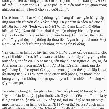
không có tiền để cung cấp, họ chỉ có 1 tỷ dự trữ ban đầu tại NHTW
mà thôi. Lúc này các NHTW sẽ phải thực hiện nhiệm vụ quan trọng
nhất của mình: “Người cho vay cuối cùng”.
Họ sẽ bơm tiền ồ ạt vào hệ thống ngân hàng để các ngân hàng đáp
ứng nhu cầu rút vốn của khách hàng. Đây chính là cách mà cục dự
trữ liên bang Mỹ (Fed) và các NHTW lớn đang làm ở thời điểm
hiện tại. Việt Nam thì chưa phải thực hiện những biện pháp mạnh
tay này bởi thanh khoản hệ thống vẫn tương đối dồi dào, thậm chí
có những giai đoạn hệ thống dư thừa tiền Ngân hàng nhà nước Việt
Nam (SBV) phải rút ròng tới hàng trăm nghìn tỷ đồng.
Vậy các ngân hàng có lấy tiền của NHTW cung cấp để mang đi cho
vay? Dĩ nhiên là có, bởi về bản chất khoản vốn này cũng giống như
huy động từ dân cư. Họ sẽ mang tiền này đi cho người A vay, người
A lại mua hàng hóa người B, người B lại gửi ngân hàng, sau đó
ngân hàng lại cho người C vay, ….. vòng lặp cứ thế lặp đi lặp lại và
rồi lượng tiền NHTW bơm ra sẽ được thổi phồng lên thành một
lượng cung tiền khổng lồ, hậu quả tất yêu là tiền nhiều hơn hàng và
gây ra lạm phát.
Tuy nhiên chúng ta cần phải chú ý. Sự thổi phồng từ lượng tiền gửi
1 tỷ ban đầu lên 9 tỷ bị phụ thuộc vào 3 yếu tố. Yếu tố thứ nhất là tỷ
lệ dự trữ bắt buộc mà NHTW công bố, thứ hai là tỷ lệ dự trữ vượt
mức mà các ngân hàng để lại tại NHTW và thứ ba là sở thích nắm
giữ tiền mặt của người dân. Như vậy, tốc độ thổi phồng lượng tiền