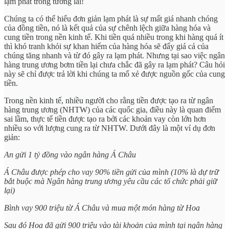
lạm phát trong tương lai!
Chúng ta có thể hiểu đơn giản lạm phát là sự mất giá nhanh chóng
của đồng tiền, nó là kết quả của sự chênh lệch giữa hàng hóa và
cung tiền trong nền kinh tế. Khi tiền quá nhiều trong khi hàng quá ít
thì khó tranh khỏi sự khan hiếm của hàng hóa sẽ đẩy giá cả của
chúng tăng nhanh và từ đó gây ra lạm phát. Nhưng tại sao việc ngân
hàng trung ương bơm tiền lại chưa chắc đã gây ra lạm phát? Câu hỏi
này sẽ chỉ được trả lời khi chúng ta mổ xẻ được nguồn gốc của cung
tiền.
Trong nền kinh tế, nhiều người cho rằng tiền được tạo ra từ ngân
hàng trung ương (NHTW) của các quốc gia, điều này là quan điểm
sai lầm, thực tế tiền được tạo ra bởi các khoản vay còn lớn hơn
nhiều so với lượng cung ra từ NHTW. Dưới đây là một ví dụ đơn
giản:
An gửi 1 tỷ đồng vào ngân hàng Á Châu
Á Châu được phép cho vay 90% tiền gửi của mình (10% là dự trữ
bắt buộc mà Ngân hàng trung ương yêu cầu các tổ chức phải giữ
lại)
Bình vay 900 triệu từ Á Châu và mua một món hàng từ Hoa
Sau đó Hoa đã gửi 900 triệu vào tài khoản của mình tại ngân hàng