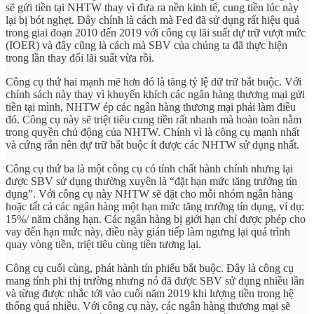
sẽ gửi tiền tại NHTW thay vì đưa ra nền kinh tế, cung tiền lúc này
lại bị bót nghẹt. Đây chính là cách mà Fed đã sử dụng rất hiệu quả
trong giai đoạn 2010 đến 2019 với công cụ lãi suất dự trữ vượt mức
(IOER) và đây cũng là cách mà SBV của chúng ta đã thực hiện
trong lần thay đổi lãi suất vừa rồi.
Công cụ thứ hai mạnh mẽ hơn đó là tăng tỷ lệ dữ trữ bắt buộc. Với
chính sách này thay vì khuyến khích các ngân hàng thương mại gửi
tiền tại mình, NHTW ép các ngân hàng thương mại phải làm điều
đó. Công cụ này sẽ triệt tiêu cung tiền rất nhanh mà hoàn toàn nằm
trong quyền chủ động của NHTW. Chính vì là công cụ mạnh nhất
và cứng rắn nên dự trữ bắt buộc ít được các NHTW sử dụng nhất.
Công cụ thứ ba là một công cụ có tính chất hành chính nhưng lại
được SBV sử dụng thường xuyên là “đặt hạn mức tăng trưởng tín
dụng”. Với công cụ này NHTW sẽ đặt cho mỗi nhóm ngân hàng
hoặc tất cả các ngân hàng một hạn mức tăng trưởng tín dụng, ví dụ:
15%/ năm chẳng hạn. Các ngân hàng bị giới hạn chỉ được phép cho
vay đến hạn mức này, điều này gián tiếp làm ngưng lại quá trình
quay vòng tiền, triệt tiêu cùng tiền tương lại.
Công cụ cuối cùng, phát hành tín phiếu bắt buộc. Đây là công cụ
mang tính phi thị trường nhưng nó đã được SBV sử dụng nhiều lần
và từng được nhắc tới vào cuối năm 2019 khi lượng tiền trong hệ
thống quá nhiều. Với công cụ này, các ngân hàng thương mại sẽ