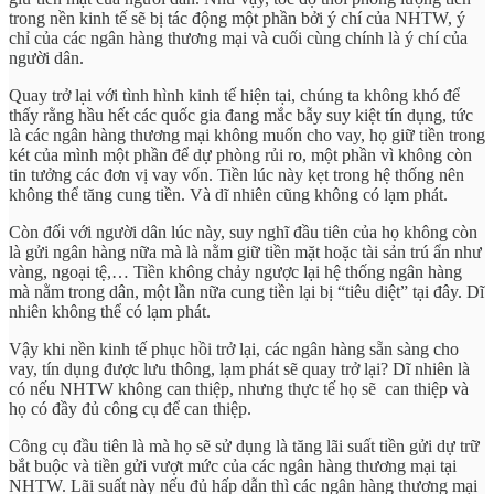
trong nền kinh tế sẽ bị tác động một phần bởi ý chí của NHTW, ý
chỉ của các ngân hàng thương mại và cuối cùng chính là ý chí của
người dân.
Quay trở lại với tình hình kinh tế hiện tại, chúng ta không khó để
thấy rằng hầu hết các quốc gia đang mắc bẫy suy kiệt tín dụng, tức
là các ngân hàng thương mại không muốn cho vay, họ giữ tiền trong
két của mình một phần để dự phòng rủi ro, một phần vì không còn
tin tưởng các đơn vị vay vốn. Tiền lúc này kẹt trong hệ thống nên
không thể tăng cung tiền. Và dĩ nhiên cũng không có lạm phát.
Còn đối với người dân lúc này, suy nghĩ đầu tiên của họ không còn
là gửi ngân hàng nữa mà là nằm giữ tiền mặt hoặc tài sản trú ẩn như
vàng, ngoại tệ,… Tiền không chảy ngược lại hệ thống ngân hàng
mà nằm trong dân, một lần nữa cung tiền lại bị “tiêu diệt” tại đây. Dĩ
nhiên không thể có lạm phát.
Vậy khi nền kinh tế phục hồi trở lại, các ngân hàng sẵn sàng cho
vay, tín dụng được lưu thông, lạm phát sẽ quay trở lại? Dĩ nhiên là
có nếu NHTW không can thiệp, nhưng thực tế họ sẽ can thiệp và
họ có đầy đủ công cụ để can thiệp.
Công cụ đầu tiên là mà họ sẽ sử dụng là tăng lãi suất tiền gửi dự trữ
bắt buộc và tiền gửi vượt mức của các ngân hàng thương mại tại
NHTW. Lãi suất này nếu đủ hấp dẫn thì các ngân hàng thương mại